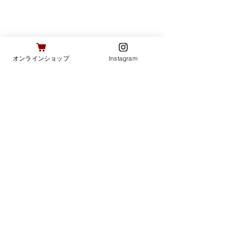
オンラインショップ
Instagram
コメント
横浜駅にて販売
京都、東京にて
コメントを追加…