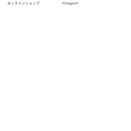
オンラインショップ
Instagram
信濃路くるみゆべし
190円
良質なもち米にくるみをたっぷり入れて、
お醤油の香ばしい風味がたまらない
懐かしい味です