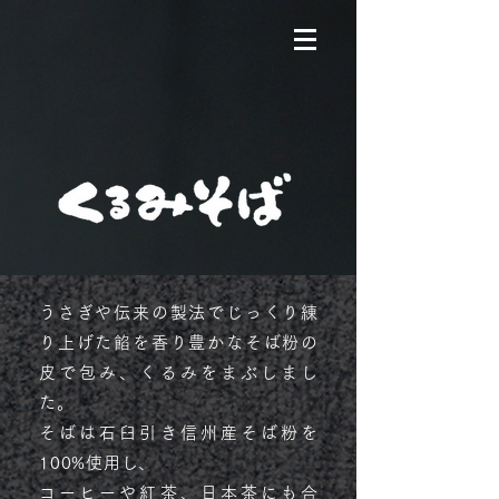
うさぎや伝来の製法でじっくり練
り上げた餡を香り豊かなそば粉の
皮で包み、くるみをまぶしまし
た。
そばは石臼引き信州産そば粉を
100%使用し、
コーヒーや紅茶、日本茶にも合